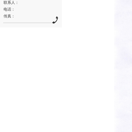
联系人：
电话：
传真：